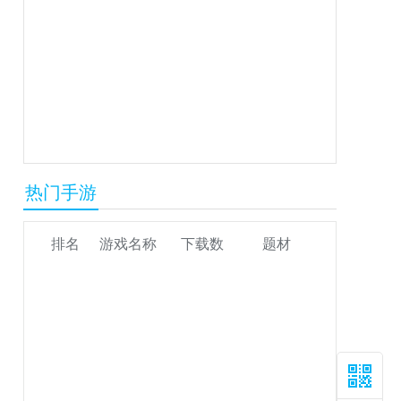
热门手游
排名
游戏名称
下载数
题材