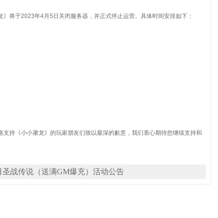
将于2023年4月5日关闭服务器，并正式停止运营。具体时间安排如下：
支持《小小屠龙》的玩家朋友们致以最深的歉意，我们衷心期待您继续支持和
7日圣战传说（送满GM爆充）活动公告